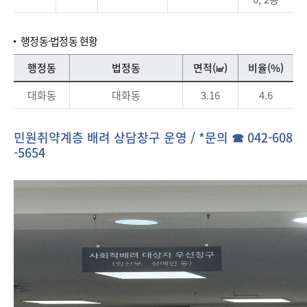
행정동·법정동 현황
행정동·법정동 현황 - 행정동, 법정동, 면적(㎡), 비율(%) 정보를 제공하는 표
행정동
법정동
면적(
)
비율(%)
㎢
대화동
대화동
3.16
4.6
민원취약계층 배려 상담창구 운영 / *문의 ☎ 042-608
-5654