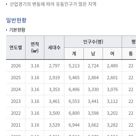
산업경기의 변동에 따라 유동인구가 많은 지역
일반현황
기본현황
기본현황 - 연도별, 면적, 세대수, 인구수(계,남,여), 행정단위(통,반), 공무원(계, 일반직, 기능직, 별정직) 정보를 제공하는 표
인구수(명)
행
면적
연도별
세대수
(㎢)
계
남
여
통
2026
3.16
2,797
5,213
2,724
2,489
22
2025
3.16
2,919
5,465
2,864
2,601
22
2024
3.16
3,353
6,406
3,330
3,076
22
2023
3.16
3,461
6,553
3,441
3,112
22
2022
3.16
3,500
6,800
3,598
3,202
22
2021
3.16
3,529
6,944
3,662
3,282
22