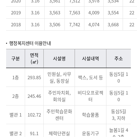
2020
3.16
3,561
7,512
3,978
3,534
22
2019
3.16
3,563
7,563
4,009
3,554
22
2018
3.16
3,506
7,742
4,074
3,668
22
행정복지센터 이용안내
행정복지센터 이용안내 - 구분,면적(㎡),시설명,시설내역, 주소 정보를 제공하는 표
면적
구분
시설명
시설내역
주소
(㎡)
민원실, 사무
동심5길 1
1층
293.85
팩스, 도서 등
실, 동장실
0
주민자치회,
비디오프로젝
동심5길 1
2층
245.46
회의실
터
0
주민학습문화
동심5길
별관 1
102.72
학습물품
센터
3, 지하
늘봄1길 4
별관 2
91.1
체력단련실
운동기구
0, 2층