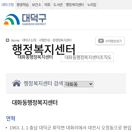
대덕구청
평생학습
보건소
의회
도서관
행정복지센터
누리집
관련사이트
검색 열기
Home
>
대덕구소개
>
구청안내
>
동행정복지센터
수어영상보기
행정복지센터
대화동행정복지센터
대화동행정복지센터조직도
행정복지센터 검색
대화동행정복지센터
연혁
1963. 1. 1 충남 대덕군 회덕면 대화리에서 대전시 오정동으로 편입