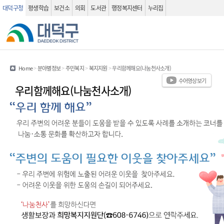
대덕구청
평생학습
보건소
의회
도서관
행정복지센터
누리집
관련사이트
검색 열기
Home
>
분야별정보
>
주민복지
>
복지지원
>
우리함께해요(나눔천사소개)
수어영상보기
우리함께해요(나눔천사소개)