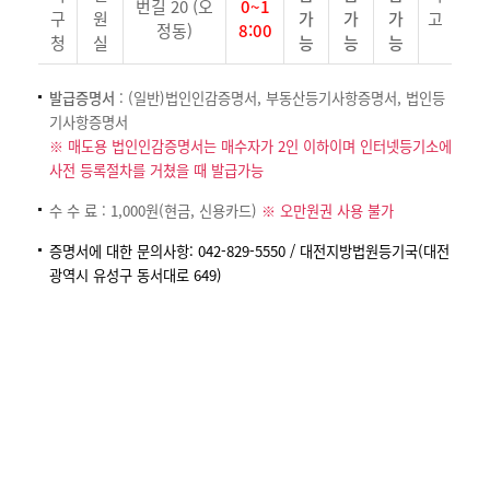
번길 20 (오
0~1
구
원
가
가
가
고
정동)
8:00
청
실
능
능
능
발급증명서
: (일반)법인인감증명서, 부동산등기사항증명서, 법인등
기사항증명서
※ 매도용 법인인감증명서는 매수자가 2인 이하이며 인터넷등기소에
사전 등록절차를 거쳤을 때 발급가능
수 수 료 : 1,000원(현금, 신용카드)
※ 오만원권 사용 불가
증명서에 대한 문의사항: 042-829-5550 / 대전지방법원등기국(대전
광역시 유성구 동서대로 649)