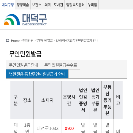
대덕구청
평생학습
보건소
의회
도서관
행정복지센터
누리집
관련사이트
검색 열기
Home
>
전자민원
>
무인민원발급
>
법원전용 통합무인민원발급기 안내
무인민원발급
무인민원발급안내
무인민원발급수수료
법원전용 통합무인민원발급기 안내
구분, 장소, 소재지, 운영시간, 법인 인감증명서, 법인 등기부등본, 부동산 등기부등본, 비 고 정보를 제공하는 표
부동
법인
법인
산
구
운영시
인감
등기
비
장소
소재지
등기
분
간
증명
부등
고
부등
서
본
본
대
1층
발
발
발
대전로1033
09:0
덕
민
급
급
급
비