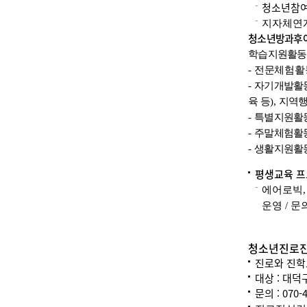
청소년참여
지자체연
청소년방과후
학습지원활
-
전문체험
-
자기개발활
육 등
),
지역
-
특별지원활
-
주말체험활
-
생활지원활
평생교육 
에어로빅
운영
/
문
청소년진로진
진로와 진학
대상 : 대덕
문의 : 070-