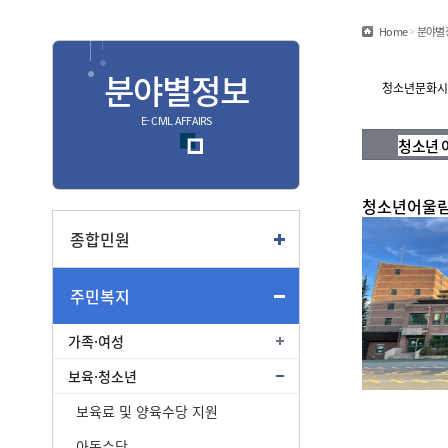
민원편람/서식
Home
>
분야별
안심상속
분야별정보
안전신문고
청소년문화시
E- CIVIL AFFAIRS
청소년 
종합
청소년어울
종합민원안내
여권
종합민원
부동산
주민복지
교통
가족·여성
보육·청소년
보육료 및 양육수당 지원
아동수당