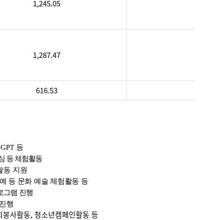
1,245.05
1,287.47
616.53
챗
GPT
등
심 등 체험활동
활동 지원
예 등 문화 예술 체험활동 등
로그램 진행
 진행
사회봉사활동, 청소년캠페인활동 등