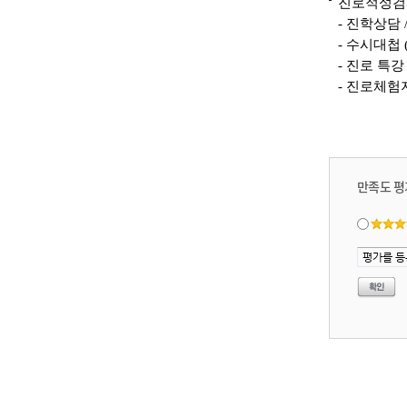
진로적성검
-
진학상담
-
수시대첩
-
진로 특
-
진로체험
만족도 평