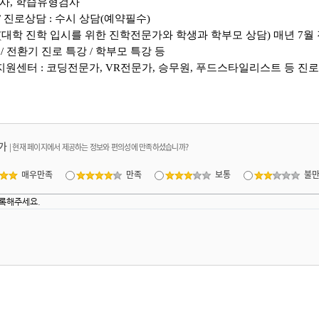
사
,
학습유형검사
/
진로상담
:
수시 상담
(
예약필수
)
(
대학 진학 입시를 위한 진학전문가와 학생과 학부모 상담
)
매년
7
월
강
/
전환기 진로 특강
/
학부모 특강 등
지원센터
:
코딩전문가
, VR
전문가
,
승무원
,
푸드스타일리스트 등 진
가
|
현재 페이지에서 제공하는 정보와 편의성에 만족하셨습니까?
매우만족
만족
보통
불