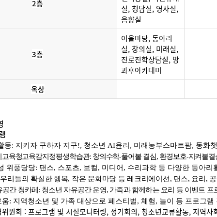
2층
실, 청담실, 영사실,
음향실
어울마당, 동아리
실, 창의실, 미래실,
3층
진로진학상담실, 방
과후아카데미
옥상
영
램
활동
:
지키자 구하자 지구
!,
청소년
AI
윤리
,
미래농부스마트팜
,
동화
시교육청교육감지정평생학습관
:
창의수학
-
풀어볼 결심
,
환경보호
-
지켜볼결
성 위풍당당
:
댄스
,
스포츠
,
보컬
,
미디어
,
수리과학 등 다양한 동아리
:
우리들의 확실한 행복
,
작은 문화마당 등 레크리에이션
,
댄스
,
요리
,
공
유공간 청카페
:
청소년 자유공간 운영
,
가족과 함께하는 요리 등 이벤트 프
로움
:
지역청소년 및 가족 대상으로 페스티벌
,
체험
,
놀이 등 프로그램
위원회 : 프로그램 및 시설모니터링, 정기회의, 청소년교류활동, 지역