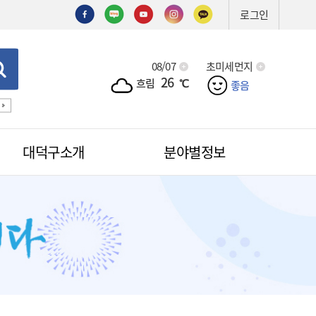
로그인
08/07
초미세먼지
26
흐림
℃
좋음
기술심의
기술제안서
신기술
조직도
예산서
입찰
대덕구소개
분야별정보
적극행정
무인민원발급
무인민원발급안내
소식
무인민원발급수수료
공무원칭찬
법원전용 통합무인민원발급기
안내