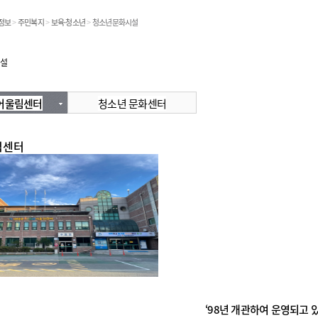
온라인민원발급
정보
>
주민복지
>
보육·청소년
>
청소년문화시설
민원처리공개
설
어울림센터
청소년 문화센터
민원
림센터
‘98년 개관하여 운영되고