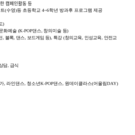
위한 캠페인활동 등
젝트
(
수영
)
등 초등학교
4~6
학년 방과후 프로그램 제공
도
)
문화예술
(K-POP
댄스
,
창의미술 등
)
턴
,
블록
,
댄스
,
보드게임 등
),
특강
(
창의교육
,
인성교육
,
안전교
상담
,
급식
가
,
라인댄스
,
청소년
K-POP
댄스
,
원데이클라스
(
어울림
DAY)