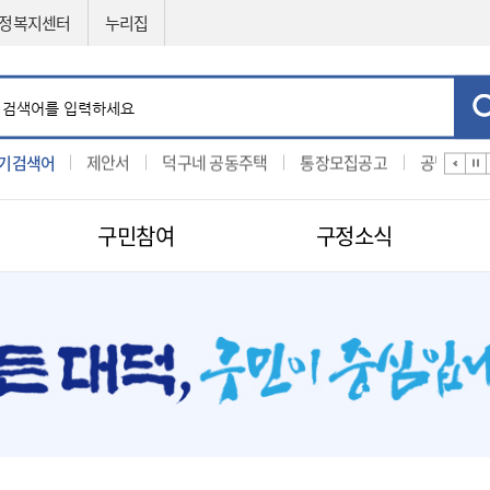
정복지센터
누리집
기검색어
입찰
제안서
덕구네 공동주택
통장모집공고
공법선정
구민참여
구정소식
민원신청
공직자비리신고
제도소개
지방보조금 부정수급 신고센터
적극행정
센터
구인구직신청
적극행정
나의민원