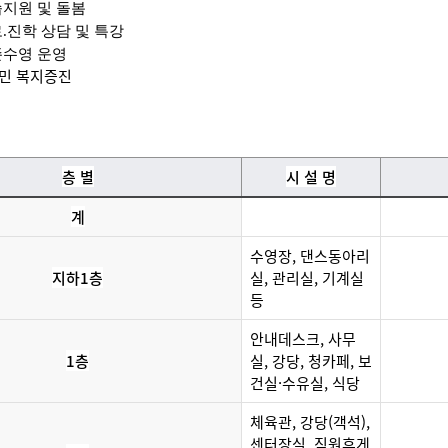
지원 및 돌봄
로
.
진학 상담 및 특강
존수영 운영
민 복지증진
층 별
시 설 명
계
수영장, 댄스동아리
지하1층
실, 관리실, 기계실
등
안내데스크, 사무
1층
실, 강당, 청카페, 보
건실·수유실, 식당
체육관, 강당(객석),
센터장실, 직원휴게