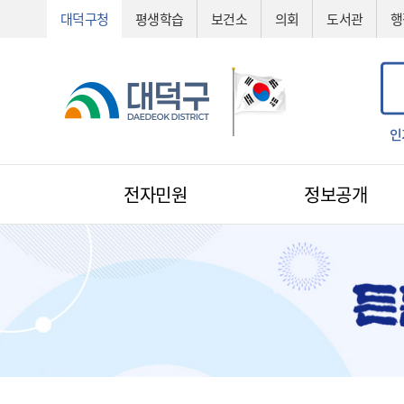
대덕구청
평생학습
보건소
의회
도서관
행
공법선정
기술심의
기술제안서
신기술
조직도
예산서
인
전자민원
정보공개
전자민원
1:1 민원신청
예산낭비신고
지방규제신고
환경신문고