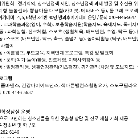
위원회 : 정기회의, 청소년정책 제안, 청소년정책 과제 발굴 및 추진을 
계형 늘봄센터
:
뿅뿅마을 대모험
(
카미봇
,
메타버스 등
),
돌고래 프로
아카데미
: 4, 5, 6학년 3개반 40명 방과후아카데미 운영 / 문의 070-4446-5647
동
:
교과학습과정
(
영어
,
수학
),
보충학습지원
(
학습지도
,
숙제지도
,
독서지
활동
:
과학실험
,
진로체험
,
스포츠
(
생활체육
,
배드민턴
,
수영
,
탁구 등
),
동
:
스포츠
(
배드민턴
,
탁구
,
축구
,
줄넘기 등
),
동아리활동
(
탁구
,
배드민
행사참여
동
:
여름캠프
,
부모교육
,
지역연계 프로그램
,
특강 및 발표회
동
:
문화
(
여가
·
놀이
)
활동
,
진로체험
,
지역사회참여 등
동
:
일정관리 등
,
생활건강관리
(
기초검진
),
귀가관리
(
차량 및 도보지도
),
프로그램
,
줌바댄스
,
건강다이어트댄스
,
색다른밸런스힐링요가
,
소도구필라요
의
070-4446-5637
학상담실 운영
으로 고민하는 청소년들을 위한 맞춤형 상담 및 진로 체험 기회 제공
구 청소년 및 학부모
4282-6146