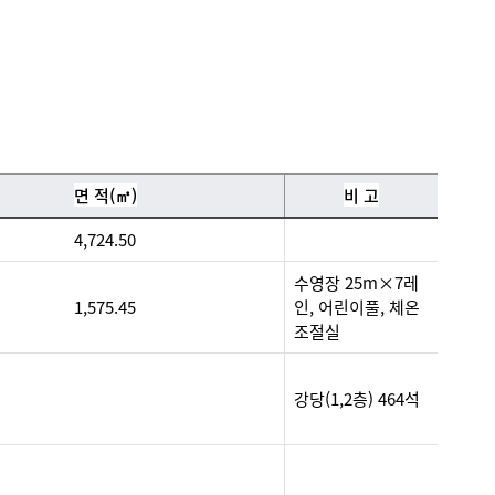
면 적(㎡)
비 고
4,724.50
수영장 25m×7레
1,575.45
인, 어린이풀, 체온
조절실
강당(1,2층) 464석