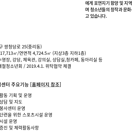
에게 호연지기 함양 및 지
며 청소년들의 창작과 문
고 있습니다.
덕구 쌍청당로 25(중리동)
 17,713㎡/연면적 4,724.5㎡ (지상3층 지하1층)
수영장, 강당, 체육관, 강의실, 상담실,청카페, 동아리실 등
)대철청소년회 / 2019.4.1. 위탁협약 체결
센터 주요기능 [
홈페이지 참조
]
활동 기획 및 운영
상담 및 지도
봉사센터 운영
단련을 위한 스포츠시설 운영
시설 운영
증진 및 체력활동사항