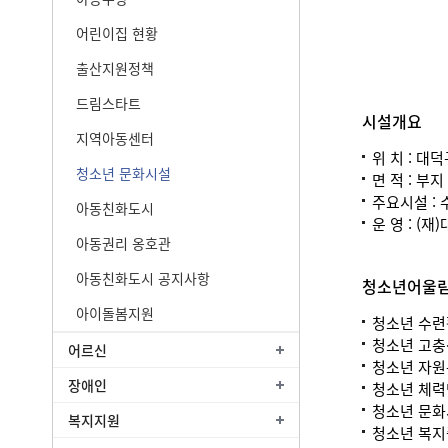
어린이집 현황
출산지원정책
드림스타트
시설개요
지역아동센터
위 치 : 대
청소년 문화시설
면 적 : 부지
주요시설 : 
아동친화도시
운 영 : (재
아동권리 옹호관
아동친화도시 공지사항
청소년어울림
아이돌봄지원
청소년 수련
청소년 고충
어르신
청소년 자원
장애인
청소년 체력
청소년 문화
복지지원
청소년 복지