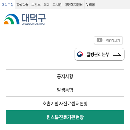
대덕구청
평생학습
보건소
의회
도서관
행정복지센터
누리집
관련사이트
검색 열기
수어영상보기
질병관리본부
공지사항
발생동향
호흡기환자진료센터현황
원스톱진료기관현황