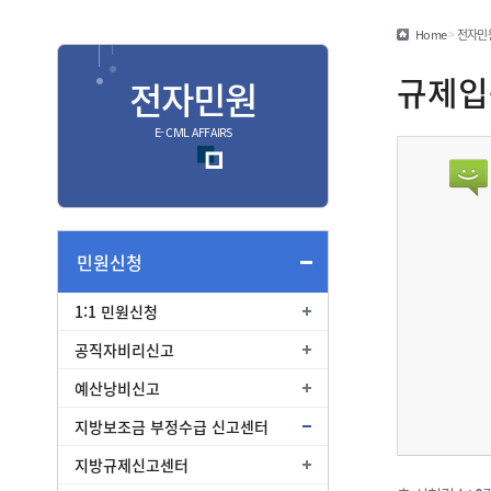
민원편람/서식
Home
>
전자민
안심상속
규제입
전자민원
안전신문고
E- CIVIL AFFAIRS
종합
종합민원안내
여권
민원신청
부동산
1:1 민원신청
교통
공직자비리신고
예산낭비신고
지방보조금 부정수급 신고센터
지방규제신고센터