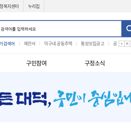
정복지센터
누리집
기검색어
입찰
제안서
덕구네 공동주택
통장모집공고
공법선정
구민참여
구정소식
민원신청
공직자비리신고
제도소개
지방보조금 부정수급 신고센터
적극행정
센터
구인구직신청
적극행정
나의민원