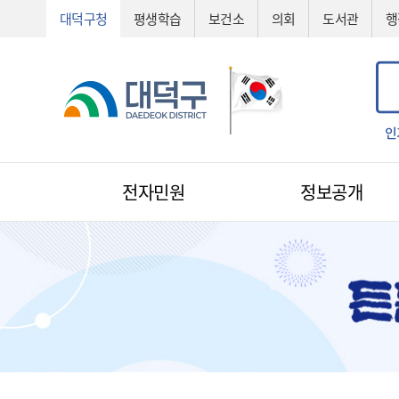
대덕구청
평생학습
보건소
의회
도서관
행
공법선정
기술심의
기술제안서
신기술
조직도
예산서
인
전자민원
정보공개
전자민원
1:1 민원신청
예산낭비신고
지방규제신고
환경신문고