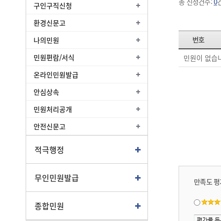
총 신청건수:
0
구인구직신청
환경신문고
번호
나의민원
민원편람/서식
민원이 없습
온라인민원발급
안심상속
민원처리공개
안전신문고
적극행정
무인민원발급
만족도 평
종합민원