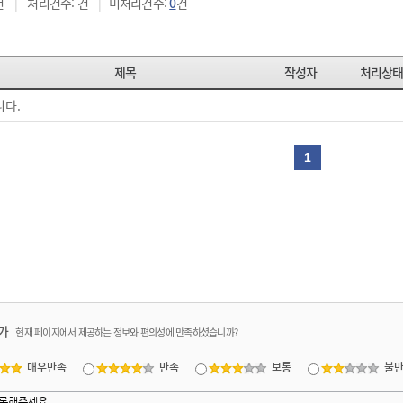
건
|
처리건수:
건
|
미처리건수:
0
건
제목
작성자
처리상
니다.
1
가
|
현재 페이지에서 제공하는 정보와 편의성에 만족하셨습니까?
매우만족
만족
보통
불