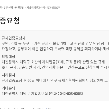
온라인민원발급
원
>
민원신청
>
민원신청
>
지방규제신고센터
>
규제입증요청
민원처리공개
증요청
민원
규제입증요청제
구민, 기업 등 누구나 기존 규제가 불합리하다고 판단할 경우 담당 공
요청하고, 공무원이 이를 입증하지 못하면 해당 규제를 폐지하거나 개
요청대상
대전광역시 대덕구 소관의 자치법규(조례, 규칙 등)와 관련 있는 규제
※ 비규제, 단순민원 제기, 건의사항 등은 국민신문고로 신청하여 주시
처리절차
규제입증요청 후 60일 이내에 대덕구 규제개혁위원회에서 심의하여 그 
기타문의
대전광역시 대덕구 기획홍보실 (전화 : 042-608-6063)