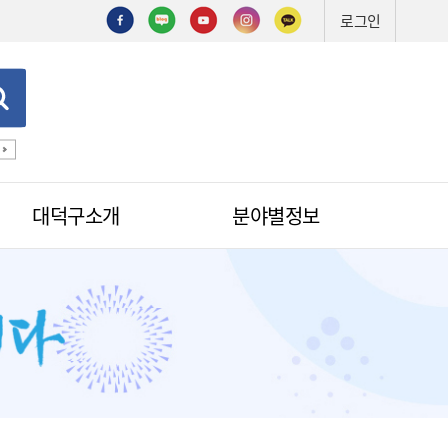
로그인
기술심의
기술제안서
신기술
조직도
예산서
입찰
대덕구소개
분야별정보
적극행정
무인민원발급
무인민원발급안내
소식
무인민원발급수수료
공무원칭찬
법원전용 통합무인민원발급기
안내