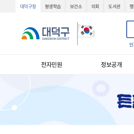
대덕구청
평생학습
보건소
의회
도서관
행
공법선정
기술심의
기술제안서
신기술
조직도
예산서
인
전자민원
정보공개
전자민원
1:1 민원신청
예산낭비신고
지방규제신고
환경신문고