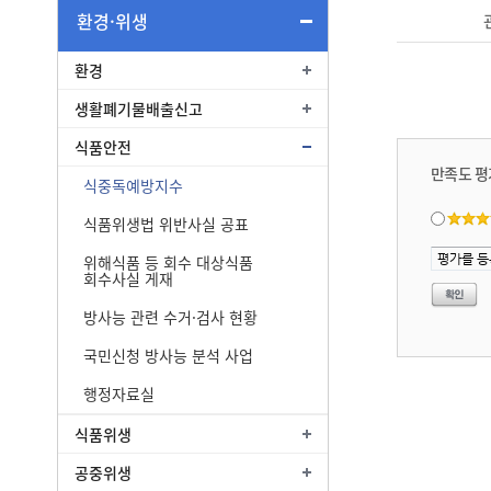
환경·위생
환경
생활폐기물배출신고
식품안전
만족도 평
식중독예방지수
식품위생법 위반사실 공표
위해식품 등 회수 대상식품
회수사실 게재
방사능 관련 수거·검사 현황
국민신청 방사능 분석 사업
행정자료실
식품위생
공중위생