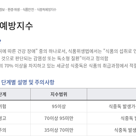
온라인민원발급
정보
>
환경·위생
>
식품안전
>
식중독예방지수
민원처리공개
예방지수
?
민원
취에 따른 건강 장애" 중의 하나로서, 식품위생법에서는 "식품의 섭취로
 것으로 판단되는 감염성 또는 독소형 질환"이라고 정의함
 70% 이상을 차지하고 있는 세균성 식중독은 식품의 취급과정에서 적
 단계별 설명 및 주의사항
단계
지수범위
위험
95이상
식중독 발생가
경고
70이상 95미만
식중독 
주의
35이상 70미만
식중독 발