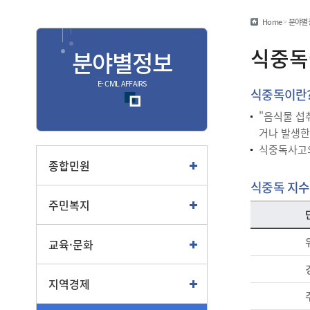
민원편람/서식
Home
>
분야별
안심상속
식중독
분야별정보
안전신문고
E- CIVIL AFFAIRS
식중독이란
종합
"음식물 섭
거나 발생한
종합민원안내
식중독사고의
여권
종합민원
부동산
식중독 지수
주민복지
교통
교육·문화
지역경제