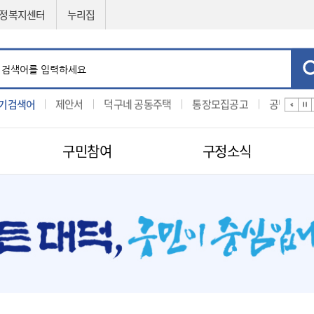
정복지센터
누리집
기검색어
입찰
제안서
덕구네 공동주택
통장모집공고
공법선정
구민참여
구정소식
민원신청
공직자비리신고
제도소개
지방보조금 부정수급 신고센터
적극행정
센터
구인구직신청
적극행정
나의민원