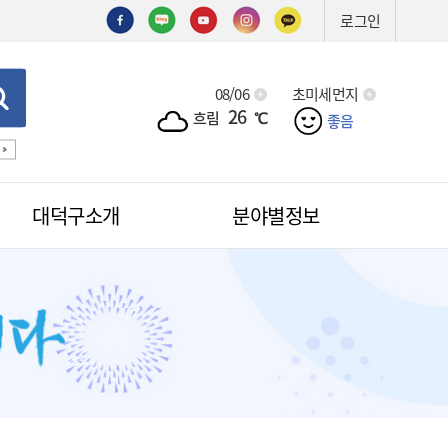
로그인
08/06
초미세먼지
26
흐림
℃
좋음
기술심의
기술제안서
신기술
조직도
예산서
입찰
대덕구소개
분야별정보
적극행정
무인민원발급
무인민원발급안내
소식
무인민원발급수수료
공무원칭찬
법원전용 통합무인민원발급기
안내