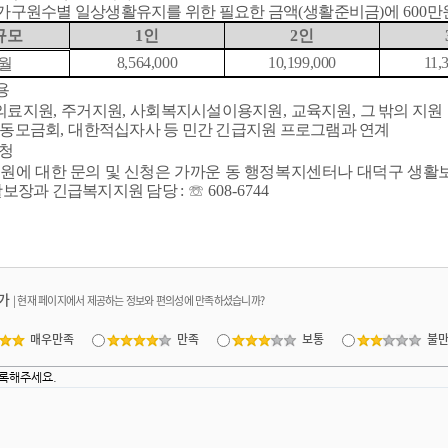
가구원수별 일상생활유지를 위한 필요한 금액
(
생활준비금
)
에
600
만
규모
1
인
2
인
8,564,000
10,199,000
11,
월
용
의료지원
,
주거지원
,
사회복지시설이용지원
,
교육지원
,
그 밖의 지원
동모금회
,
대한적십자사 등 민간 긴급지원 프로그램과 연계
청
원에 대한 문의 및 신청은 가까운 동 행정복지센터나 대덕구 생활
활보장과 긴급복지지원 담당
:
☏
608-6744
가
|
현재 페이지에서 제공하는 정보와 편의성에 만족하셨습니까?
매우만족
만족
보통
불