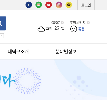
로그인
08/07
초미세먼지
26
흐림
℃
좋음
공법선정
기술심의
기술제안서
신기술
조직도
예산서
대덕구소개
분야별정보
적극행정
무인민원발급
무인민원발급안내
소식
무인민원발급수수료
공무원칭찬
법원전용 통합무인민원발급기
안내