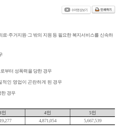
인쇄하기
수어영상보기
의료
·
주거지원
·
그 밖의 지원 등 필요한 복지서비스를 신속하
우
로부터 성폭력을 당한 경우
질적인 영업이 곤란하게 된 경우
생한 경우
3
인
4
인
5
인
19,277
4,871,054
5,667,539