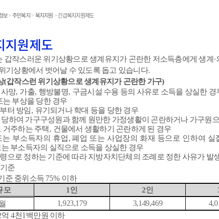
온라인민원발급
정보
>
주민복지
>
복지지원
>
긴급복지지원제도
민원처리공개
지지원제도
 갑작스러운 위기상황으로 생계유지가 곤란한 저소득층에게 생계
·
 위기상황에서 벗어날 수 있도록 돕고 있습니다
.
민원
상
(
갑작스런 위기상황으로 생계유지가 곤란한 가구
)
 사망
,
가출
,
행방불명
,
구금시설 수용 등의 사유로 소득을 상실한 경
또는 부상을 당한 경우
부터 방임
,
유기되거나 학대 등을 당한 경우
 당하여 가구구성원과 함께 원만한 가정생활이 곤란하거나 가구원으
 거주하는 주택
,
건물에서 생활하기 곤란하게 된 경우
또는 부소득자의 휴업
,
폐업 또는 사업장의 화재 등으로 인하여 실
는 부소득자의 실직으로 소득을 상실한 경우
령으로 정하는 기준에 따라 지방자치단체의 조례로 정한 사유가 발
 기준
기준 중위소득
75%
이하
규모
1
인
2
인
1,923,179
3,149,469
4,0
월
2
억
4
천
1
백만원 이하