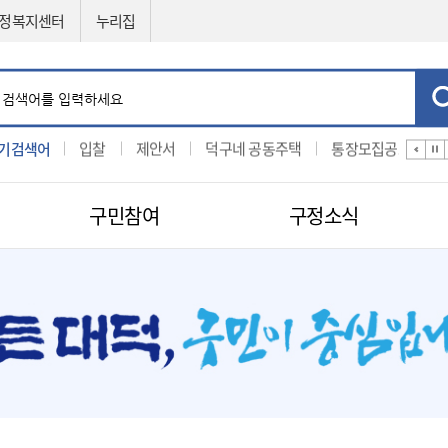
정복지센터
누리집
기검색어
예산서
입찰
제안서
덕구네 공동주택
통장모집공고
구민참여
구정소식
민원신청
공직자비리신고
제도소개
지방보조금 부정수급 신고센터
적극행정
센터
구인구직신청
적극행정
나의민원