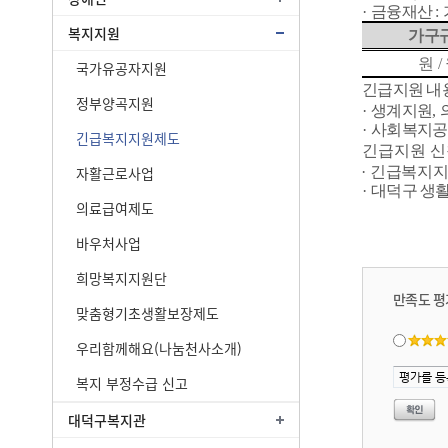
·
금융재산
:
복지지원
가구
원
/
국가유공자지원
긴급지원 내
정부양곡지원
·
생계지원
,
·
사회복지공
긴급복지지원제도
긴급지원 신
자활근로사업
·
긴급복지지
·
대덕구 생
의료급여제도
바우처사업
희망복지지원단
만족도 평
맞춤형기초생활보장제도
우리함께해요(나눔천사소개)
복지 부정수급 신고
대덕구복지관