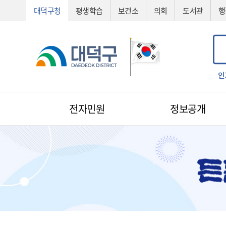
대덕구청
평생학습
보건소
의회
도서관
행
공고
공법선정
기술심의
기술제안서
신기술
조직도
인
전자민원
정보공개
전자민원
1:1 민원신청
예산낭비신고
지방규제신고
환경신문고