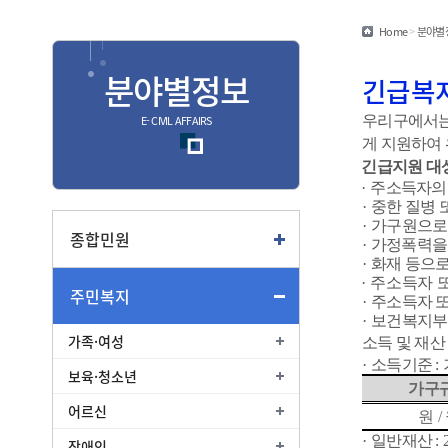
민원편람/서식
Home
>
분야별
안심상속
분야별정보
긴급복
안전신문고
우리구에서는
E- CIVIL AFFAIRS
게 지원하여
종합
긴급지원 대
·
주소득자의
종합민원안내
·
중한 질병 
·
가구원으로
여권
종합민원
·
가정폭력을
부동산
·
화재 등으로
·
주소득자 
주민복지
교통
·
주소득자 또
·
보건복지부
가족·여성
소득 및 재산
·
소득기준
:
보육·청소년
가구
어르신
원
/
·
일반재산
: 
장애인