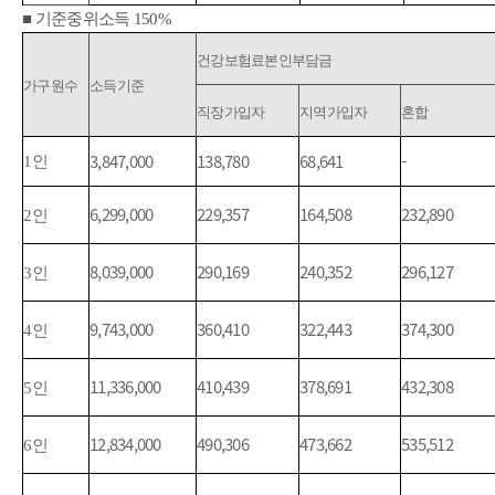
■
기준중위소득
150%
기준중위소득 160% 산정기준표(단위:천원) - 가구원수, 소득기준, 건강보험료본인부담금(직장가입자, 지역가입자, 혼합) 정보를 제공하는 표
건강보험료본인부담금
가구원수
소득기준
직장가입자
지역가입자
혼합
3,847,000
138,780
68,641
-
1
인
6,299,000
229,357
164,508
232,890
2
인
8,039,000
290,169
240,352
296,127
3
인
9,743,000
360,410
322,443
374,300
4
인
11,336,000
410,439
378,691
432,308
5
인
12,834,000
490,306
473,662
535,512
6
인