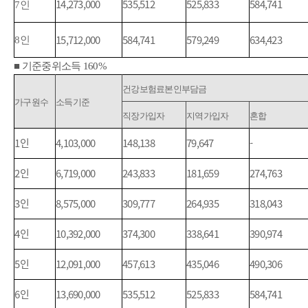
14,273,000
535,512
525,833
584,741
7
인
15,712,000
584,741
579,249
634,423
8
인
■
기준중위소득
160%
기준중위소득 160% 산정기준표(단위:천원) - 가구원수, 소득기준, 건강보험료본인부담금(직장가입자, 지역가입자, 혼합) 정보를 제공하는 표
건강보험료본인부담금
가구원수
소득기준
직장가입자
지역가입자
혼합
1
인
4,103,000
148,138
79,647
-
2
인
6,719,000
243,833
181,659
274,763
3
인
8,575,000
309,777
264,935
318,043
4
인
10,392,000
374,300
338,641
390,974
5
인
12,091,000
457,613
435,046
490,306
6
인
13,690,000
535,512
525,833
584,741