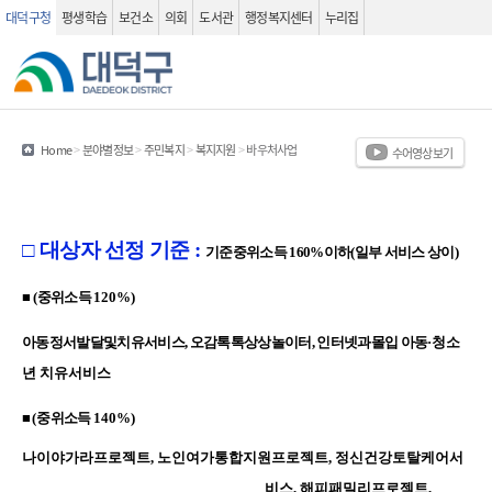
대덕구청
평생학습
보건소
의회
도서관
행정복지센터
누리집
관련사이트
검색 열기
Home
>
분야별정보
>
주민복지
>
복지지원
>
바우처사업
수어영상보기
□
대상자 선정 기준 :
기준중위소득
160%
이하
(
일부 서비스 상이
)
■
(
중위소득
120%)
아동정서발달및치유서비스, 오감톡톡상상놀이터, 인터넷과몰입 아동
·청소
년 치유서비스
■
(
중위소득
140%)
나이야가라프로젝트, 노인여가통합지원프로젝트, 정신건강토탈케어서
비스, 해피패밀리프로젝트,