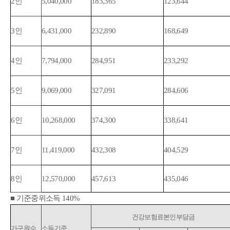
2
인
5,040,000
183,365
123,644
3
인
6,431,000
232,890
168,649
4
인
7,794,000
284,951
233,292
5
인
9,069,000
327,091
284,606
6
인
10,268,000
374,300
338,641
7
인
11,419,000
432,308
404,529
8
인
12,570,000
457,613
435,046
■
기준중위소득
140%
기준중위소득 140% 산정기준표(단위:천원) - 가구원수, 소득기준, 건강보험료본인부담금(직장가입자, 지역가입자, 혼합) 정보를 제공하는 표
건강보험료본인부담금
가구원수
소득기준