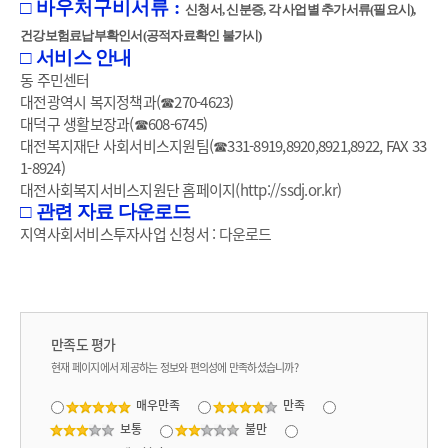
□
바우처구비서류
:
신청서, 신분증, 각 사업별 추가서류(필요시),
건강보험료납부확인서(공적자료확인 불가시)
□
서비스 안내
동 주민센터
대전광역시 복지정책과(☎270-4623)
대덕구 생활보장과(☎608-6745)
대전복지재단 사회서비스지원팀(☎331-8919,8920,8921,8922, FAX 33
1-8924)
대전사회복지서비스지원단 홈페이지
(http://ssdj.or.kr)
□
관련 자료 다운로드
지역사회서비스투자사업 신청서 :
다운로드
만족도 평가
현재 페이지에서 제공하는 정보와 편의성에 만족하셨습니까?
매우만족
만족
보통
불만