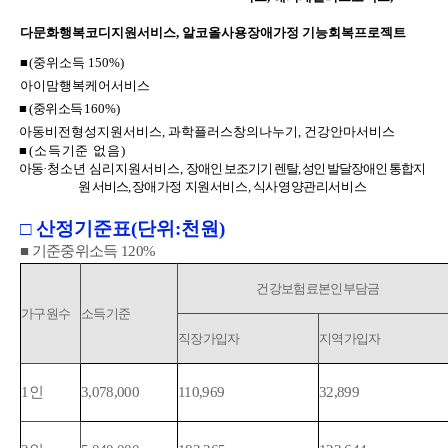
다문화행복코디지원서비스, 알코올사용장애가정 기능회복프로젝트
■
(
중위소득
150%)
아이맘행복케어서비스
■
(
중위소득
160%)
아동비전형성지원서비스
,
과학플러스창의나누기,
건강안마서비스
■
(
소득기준 없음
)
아동
·청소년 심리지원서비스,
장애인 보조기기 렌탈
,
성인 발달장애인 통합지
원 서비스
,
장애가정 지원서비스, 식사영양관리서비스
□
산정기준표(단위:천원)
■
기준중위소득
120%
기준중위소득 120% 산정기준표(단위:천원) - 가구원수, 소득기준, 건강보험료본인부담금(직장가입자, 지역가입자, 혼합) 정보를 제공하는 표
건강보험료본인부담금
가구원수
소득기준
직장가입자
지역가입자
1
인
3,078,000
110,969
32,899