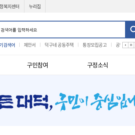
정복지센터
누리집
기검색어
입찰
제안서
덕구네 공동주택
통장모집공고
공법선정
구민참여
구정소식
민원신청
공직자비리신고
제도소개
지방보조금 부정수급 신고센터
적극행정
센터
구인구직신청
적극행정
나의민원