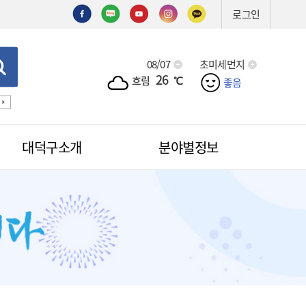
로그인
08/07
초미세먼지
26
흐림
℃
좋음
기술심의
기술제안서
신기술
조직도
예산서
입찰
대덕구소개
분야별정보
적극행정
무인민원발급
무인민원발급안내
소식
무인민원발급수수료
공무원칭찬
법원전용 통합무인민원발급기
안내