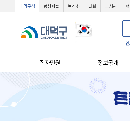
대덕구청
평생학습
보건소
의회
도서관
행
공법선정
기술심의
기술제안서
신기술
조직도
예산서
인
전자민원
정보공개
전자민원
1:1 민원신청
예산낭비신고
지방규제신고
환경신문고