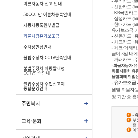
- 우리카드 (
ht
이륜자동차 신고 안내
- 신한카드 (
ht
- KB국민카드 
50CC미만 이륜차등록안내
- 삼성카드 (
ht
자동차등록원부발급
- 현대카드 (
ht
유가보조금 
화물차량유가보조금
- 신용카드 
- 체크카드 
주차장현황안내
- 체크·거래
금이 3일 내
불법주정차 CCTV단속안내
- 거래카드 
- 화물자동차 
불법주정차 차량탑재형
화물자동차 유
CCTV단속안내
물협회
에
취업
- 유가보조금
불법주정차 주민신고제
통합운영안내
월별 화물자동
청 기간 중 
주민복지
-
교육·문화
부
은
이