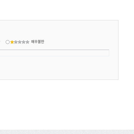
만
매우불만