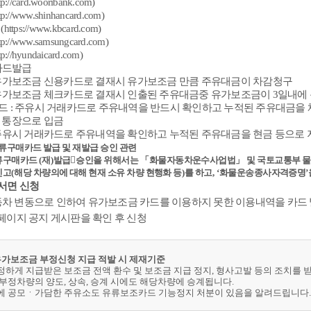
tp://card.wooribank.com
)
tp://www.shinhancard.com
)
(
https://www.kbcard.com
)
tp://www.samsungcard.com
)
tp://hyundaicard.com
)
카드발급
: 유가보조금 신용카드로 결재시 유가보조금 만큼 주유대금이 차감청구
: 유가보조금 체크카드로 결재시 인출된 주유대금중 유가보조금이 3일내에
카드 : 주유시 거래카드로 주유내역을 반드시 확인하고 누적된 주유대금을
에 통장으로 입금
: 주유시 거래카드로 주유내역을 확인하고 누적된 주유대금을 현금 등으로
유류구매카드 발급 및 재발급 승인 관련
류구매카드
(
재
)
발급

승인을 위해서는
「
화물자동차운수사업법
」
및 국토교통부 
신고
(
해당 차량의에 대해 현재 소유 차량 현행화 등
)
를 하고
,
‘
화물운송종사자격증명
’
 서면 신청
차 변동으로 인하여 유가보조금 카드를 이용하지 못한 이용내역을 카드 발
홈페이지 공지 게시판을 확인 후 신청
 유가보조금 부정신청 지급 적발 시 제재기준
정하게 지급받은 보조금 전액 환수 및 보조금 지급 정지, 형사고발 등의 조치를 받
 부정차량의 양도, 상속, 승계 시에도 해당차량에 승계됩니다.
에 공모ㆍ가담한 주유소도 유류보조카드 기능정지 처분이 있음을 알려드립니다.