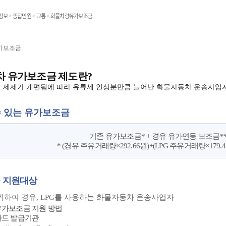
온라인민원발급
정보
>
종합민원
>
교통
>
화물차량유가보조금
민원처리공개
가보조금
 유가보조금 제도란?
민원
너지 세제가 개편됨에 따라 유류세 인상분만큼 늘어난 화물자동차 운송사업
수 있는 유가보조금
기존 유가보조금* + 경유 유가연동 보조금*
* (경유 주유거래량×292.66원)+(LPG 주유거래량×179
 지원대상
위하여 경유, LPG를 사용하는 화물자동차 운송사업자
유가보조금 지원 방법
카드 발급기관