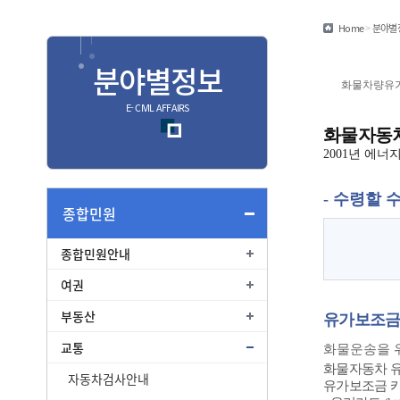
민원편람/서식
Home
>
분야별
안심상속
분야별정보
안전신문고
화물차량유
E- CIVIL AFFAIRS
화물자동차
종합
2001년 에
종합민원안내
- 수령할 
여권
종합민원
부동산
종합민원안내
교통
여권
부동산
유가보조금
교통
화물운송을 
화물자동차 
자동차검사안내
유가보조금 