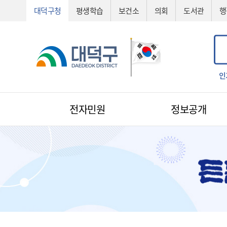
대덕구청
평생학습
보건소
의회
도서관
행
공법선정
기술심의
기술제안서
신기술
조직도
예산서
인
전자민원
정보공개
전자민원
1:1 민원신청
예산낭비신고
지방규제신고
환경신문고