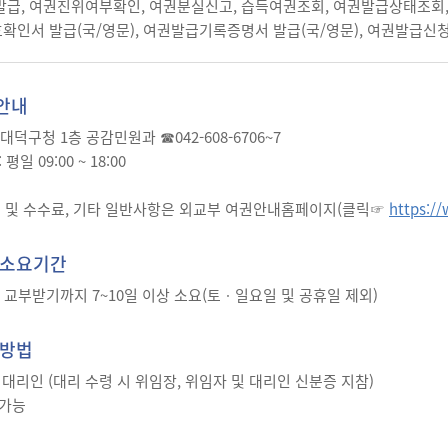
발급, 여권진위여부확인, 여권분실신고, 습득여권조회, 여권발급상태조회
확인서 발급(국/영문), 여권발급기록증명서 발급(국/영문), 여권발급
안내
: 대덕구청 1층 공감민원과 ☎042-608-6706~7
평일 09:00 ~ 18:00
 및 수수료, 기타 일반사항은 외교부 여권안내홈페이지(클릭☞
https:/
 소요기간
 교부받기까지 7~10일 이상 소요(토ㆍ일요일 및 공휴일 제외)
 방법
 대리인 (대리 수령 시 위임장, 위임자 및 대리인 신분증 지참)
 가능