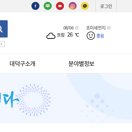
로그인
08/06
초미세먼지
26
흐림
℃
좋음
기술심의
기술제안서
신기술
조직도
예산서
입찰
대덕구소개
분야별정보
적극행정
무인민원발급
무인민원발급안내
소식
무인민원발급수수료
공무원칭찬
법원전용 통합무인민원발급기
안내