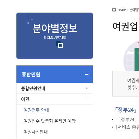
민원편람/서식
Home
>
분야별
안심상속
여권업
분야별정보
안전신문고
E- CIVIL AFFAIRS
종합
종합민원안내
여권
종합민원
여권의
부동산
횟수에
종합민원안내
교통
여권
「정부24」
여권업무 안내
「정부24」
여권접수 맞춤형 온라인 예약
[서비스 종류 
여권사진안내