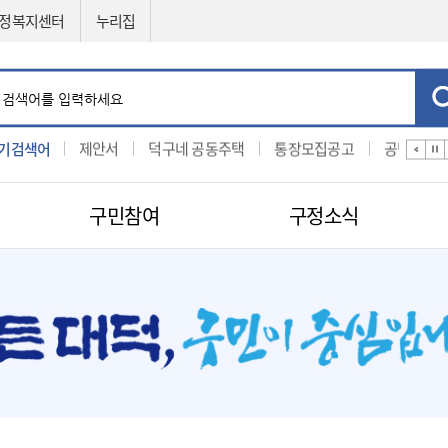
정복지센터
누리집
기검색어
입찰
제안서
덕구네 공동주택
통장모집공고
공법선정
구민참여
구정소식
민원신청
공직자비리신고
제도소개
지방보조금 부정수급 신고센터
적극행정
센터
구인구직신청
적극행정
나의민원