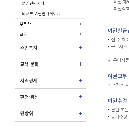
여권 재
여권민원서식
여권실효
외교부 여권안내페이지
부동산
여권발급
교통
접 수 처 
근무시간 : 
주민복지
※ 구비서류
교육·문화
여권교부
지역경제
신청접수 후
환경·위생
여권수령
본인 또는
민방위
등기수령