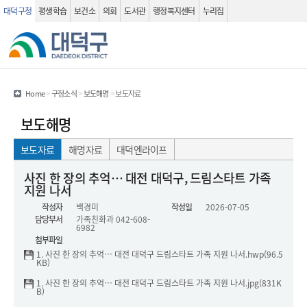
대덕구청
평생학습
보건소
의회
도서관
행정복지센터
누리집
관련사이트
검색 열기
Home
>
구정소식
>
보도해명
>
보도자료
보도해명
보도자료
해명자료
대덕엔라이프
보도자료(상세화면) - 제목, 작성자, 작성일 , 담당부서 , 내용 , 첨부파일 정보를 제공하는 표 입니다.
사진 한 장의 추억… 대전 대덕구, 드림스타트 가족
지원 나서
작성자
백경미
작성일
2026-07-05
담당부서
가족친화과
042-608-
6982
첨부파일
1. 사진 한 장의 추억… 대전 대덕구 드림스타트 가족 지원 나서.hwp(96.5
KB)
1. 사진 한 장의 추억… 대전 대덕구 드림스타트 가족 지원 나서.jpg(831K
B)