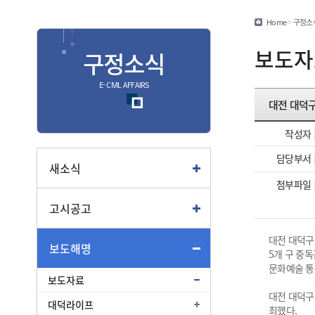
민원편람/서식
Home
>
구정소
안심상속
보도자
구정소식
안전신문고
E- CIVIL AFFAIRS
대전 대덕구
종합
작성자
종합민원안내
담당부서
여권
새소식
첨부파일
부동산
고시공고
교통
대전 대덕구,
보도해명
5개 구 중
문화예술 통
보도자료
대전 대덕구
대덕라이프
최했다.