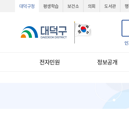
대덕구청
평생학습
보건소
의회
도서관
행
공법선정
기술심의
기술제안서
신기술
조직도
예산서
인
전자민원
정보공개
전자민원
1:1 민원신청
예산낭비신고
지방규제신고
환경신문고