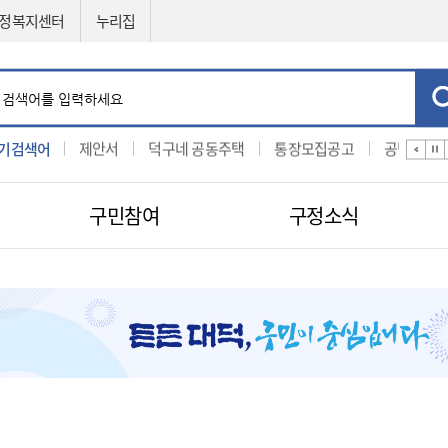
정복지센터
누리집
기검색어
입찰
제안서
덕구네 공동주택
통장모집공고
공법선정
구민참여
구정소식
민원신청
공직자비리신고
제도소개
지방보조금 부정수급 신고센터
적극행정
센터
구인구직신청
적극행정
나의민원