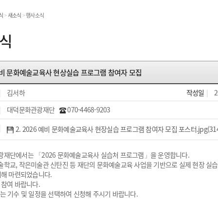
온라인민원발급
식
>
새소식
>
행사소식
민원처리공개
식
예비 문화예술교육사 현상실습 프로그램 참여자 모집
민원
|
김서하
작성일
|
2
|
대덕문화관광재단
070-4468-9203
|
2. 2026 예비 문화예술교육사 현장실습 프로그램 참여자 모집 포스터.jpg(314
재단에서는 「2026 문화예술교육사 실습처 프로그램」을 운영합니다.
학교, 작은미술관 신탄진 등 재단의 문화예술교육 사업을 기반으로 실제 현장 실습
위해 마련되었습니다.
 참여 바랍니다.
는 기수 및 일정을 선택하여 신청해 주시기 바랍니다.