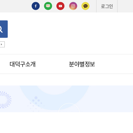
로그인
기술심의
기술제안서
신기술
조직도
예산서
입찰
대덕구소개
분야별정보
적극행정
무인민원발급
무인민원발급안내
소식
무인민원발급수수료
공무원칭찬
법원전용 통합무인민원발급기
안내