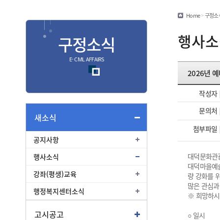
민원편람/서식
Home
>
구정소
안심상속
행사소
구정소식
안전신문고
E- CIVIL AFFAIRS
2026년 
종합
작성자
종합민원안내
문의처
여권
새소식
첨부파일
부동산
공지사항
교통
대덕문화관광
행사소식
대덕마을예술
강좌(평생)교육
량 강화를 
많은 관심과
행정복지센터소식
※ 희망하시
고시공고
○ 일시