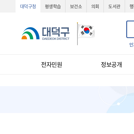
대덕구청
평생학습
보건소
의회
도서관
행
공법선정
기술심의
기술제안서
신기술
조직도
예산서
인
전자민원
정보공개
전자민원
1:1 민원신청
예산낭비신고
지방규제신고
환경신문고