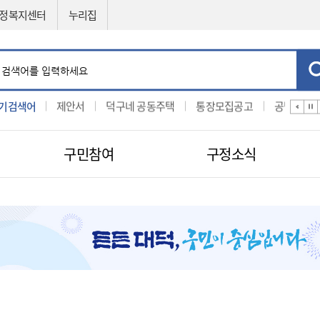
정복지센터
누리집
기검색어
입찰
제안서
덕구네 공동주택
통장모집공고
공법선정
구민참여
구정소식
민원신청
공직자비리신고
제도소개
지방보조금 부정수급 신고센터
적극행정
센터
구인구직신청
적극행정
나의민원