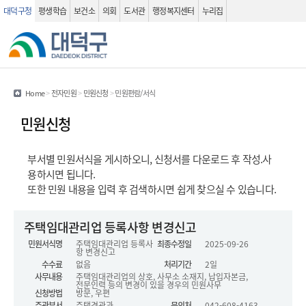
대덕구청
평생학습
보건소
의회
도서관
행정복지센터
누리집
관련사이트
검색 열기
Home
>
전자민원
>
민원신청
>
민원편람/서식
민원신청
부서별 민원서식을 게시하오니, 신청서를 다운로드 후 작성.사
용하시면 됩니다.
또한 민원 내용을 입력 후 검색하시면 쉽게 찾으실 수 있습니다.
민원서식 (상세화면) - 민원서식명, 최종수정일, 수수료, 처리기간, 사무내용, 신청방법, 주관부서, 연락처, 협조부서, 관련법규, 구비서류, 심사기준, 처리절차, 유의사항, 민원서식 정보를 제공하는 표 입니다.
주택임대관리업 등록사항 변경신고
민원서식명
주택임대관리업 등록사
최종수정일
2025-09-26
항 변경신고
수수료
없음
처리기간
2일
사무내용
주택임대관리업의 상호, 사무소 소재지, 납입자본금,
전문인력 등의 변경이 있을 경우의 민원사무
신청방법
방문, 우편
주관부서
주택경관과
문의처
042-608-4163